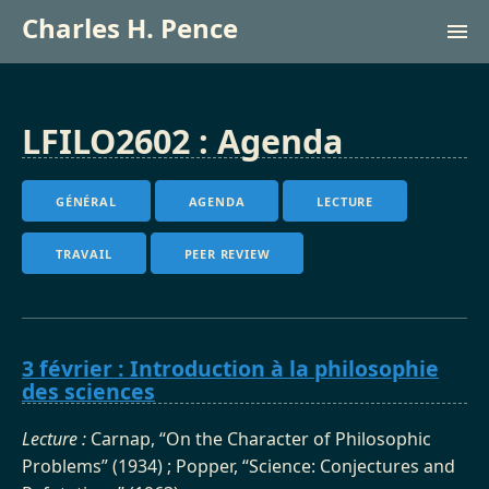
Charles H. Pence
Recherche (site du labo)
LFILO2602 : Agenda
Cours
GÉNÉRAL
AGENDA
LECTURE
English
TRAVAIL
PEER REVIEW
3 février : Introduction à la philosophie
des sciences
Lecture :
Carnap, “On the Character of Philosophic
Problems” (1934) ; Popper, “Science: Conjectures and