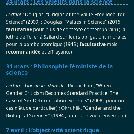
24 mars : Les valeurs dans la science
Lecture :
Douglas, “Origins of the Value-Free Ideal for
Science” (2009) ; Douglas, “Values in Science” (2016 ;
facultative
pour plus de contexte contemporain) ; la
lettre de Teller à Szilard sur leurs obligations morales
pour la bombe atomique (1945 ;
facultative
mais
recommandée
et effrayante)
31 mars : Philosophie féministe de la
science
Lecture : Une ou les deux de :
Richardson, “When
Gender Criticism Becomes Standard Practice: The
Case of Sex Determination Genetics” (2008 ; pour un
cas d’étude particulier) ; Okruhlik, “Gender and the
Biological Sciences” (1994 ; pour une vue d’ensemble)
7 avril : L’objectivité scientifique