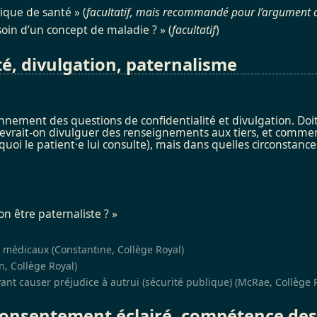
ique de santé » (
facultatif, mais recommandé pour l’argument 
oin d’un concept de maladie ? » (
facultatif
)
té, divulgation, paternalisme
nement des questions de confidentialité et divulgation. Doit-
vrait-on divulguer des renseignements aux tiers, et comment 
rquoi le patient·e lui consulte), mais dans quelles circonstan
n être paternaliste ? »
médicaux (Constantine, Collège Royal)
n, Collège Royal)
nt causer préjudice à autrui (sécurité publique) (McRae, Collège 
consentement éclairé, compétence des 