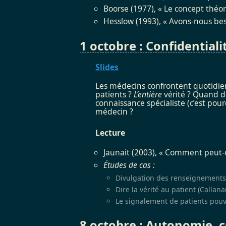
Boorse (1977), « Le concept théor
Hesslow (1993), « Avons-nous bes
1 octobre : Confidentiali
Slides
Les médecins confrontent quotidien
patients ?
L’entière
vérité ? Quand de
connaissance spécialiste (c’est pou
médecin ?
Lecture
Jaunait (2003), « Comment peut-o
Études de cas :
Divulgation des renseignements 
Dire la vérité au patient (Callana
Le signalement de patients pouva
8 octobre : Autonomie, 