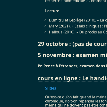
recherche biomédicale ? Comment é
Lecture
Dumitru et Leplège (2010), « La 
Mary (2021), « Essais cliniques : l
Halioua (2010), « Du procès au C
29 octobre : (pas de cour
5 novembre :
examen mi
Pr. Pence à l’étranger; examen dans
cours en ligne :
Le handic
Slides
Qu’est-ce qu’on fait quand la médec
chronique, doit-on repenser les f
même qui ne doivent pas être con