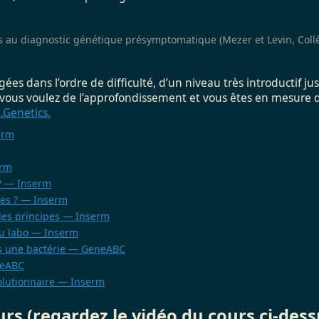
es au diagnostic génétique présymptomatique (Mezer et Levin, Coll
gées dans l’ordre de difficulté, d’un niveau très introductif 
i vous voulez de l’approfondissement et vous êtes en mesure d
.Genetics.
erm
erm
 ? — Inserm
hes ? — Inserm
 les principes — Inserm
au labo — Inserm
s une bactérie — GeneABC
neABC
olutionnaire — Inserm
urs
(regardez le vidéo du cours ci-dess