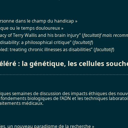
ersonne dans le champ du handicap »
nique ou le temps douloureux »
cy of Terry Wallis and his brain injury” (
facultatif mais reco
disability: a philosophical critique” (
facultatif
)
d: treating chronic illnesses as disabilities” (
facultatif
)
éré : la génétique, les cellules souches
ques semaines de discussion des impacts éthiques des nouvell
s fondements biologiques de l’ADN et les techniques laborat
raitements médicaux.
gies, un nouveau paradigme de la recherche »