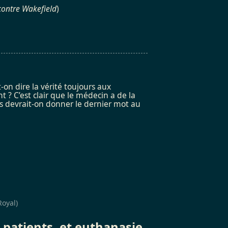
contre Wakefield
)
on dire la vérité toujours aux
? C’est clair que le médecin a de la
ces devrait-on donner le dernier mot au
Royal)
patients, et euthanasie