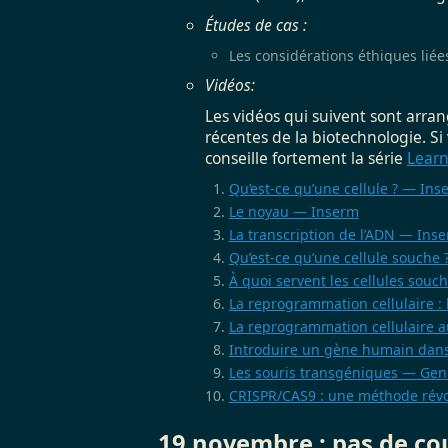
Études de cas :
Les considérations éthiques lié
Vidéos:
Les vidéos qui suivent sont arran
récentes de la biotechnologie. S
conseille fortement la série
Learn
Qu’est-ce qu’une cellule ? — Ins
Le noyau — Inserm
La transcription de l’ADN — Ins
Qu’est-ce qu’une cellule souche
À quoi servent les cellules souc
La reprogrammation cellulaire :
La reprogrammation cellulaire 
Introduire un gène humain dan
Les souris transgéniques — Ge
CRISPR/CAS9 : une méthode rév
19 novembre :
pas de co