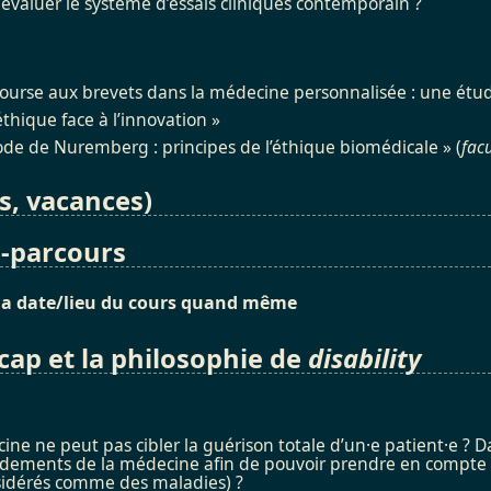
valuer le système d’essais cliniques contemporain ?
course aux brevets dans la médecine personnalisée : une étud
’éthique face à l’innovation »
ode de Nuremberg : principes de l’éthique biomédicale » (
facu
s, vacances)
-parcours
 la date/lieu du cours quand même
ap et la philosophie de
disability
ine ne peut pas cibler la guérison totale d’un·e patient·e ? D
ondements de la médecine afin de pouvoir prendre en compte 
sidérés comme des maladies) ?